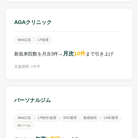
AGAクリニック
Web広告
LP改善
月次
10件
新規来院数を月次3件→
まで引き上げ
支援期間: 1年半
パーソナルジム
Web広告
LP制作/改善
SNS運用
動画制作
LINE運用
AIツール