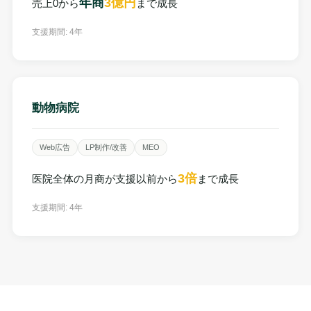
年商
3億円
売上0から
まで成長
支援期間: 4年
動物病院
Web広告
LP制作/改善
MEO
3倍
医院全体の月商が支援以前から
まで成長
支援期間: 4年