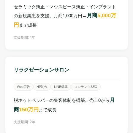
セラミック矯正・マウスピース矯正・インプラント
月商
5,000万
の新規集患を支援。月商1,000万円→
円
まで成長
支援期間: 4年
リラクゼーションサロン
Web広告
HP制作
LINE構築
コンテンツSEO
月
脱ホットペッパーの集客体制を構築。売上0から
商
150万円
まで成長
支援期間: 2年